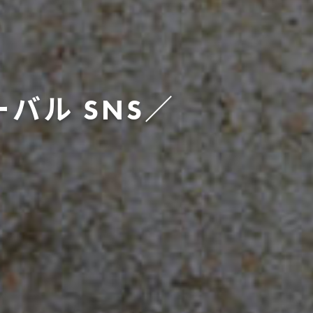
ーバル
SNS／